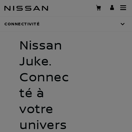
Passer
au
contenu
CONNECTIVITÉ
principal
Nissan
Juke.
Connec
té à
votre
univers