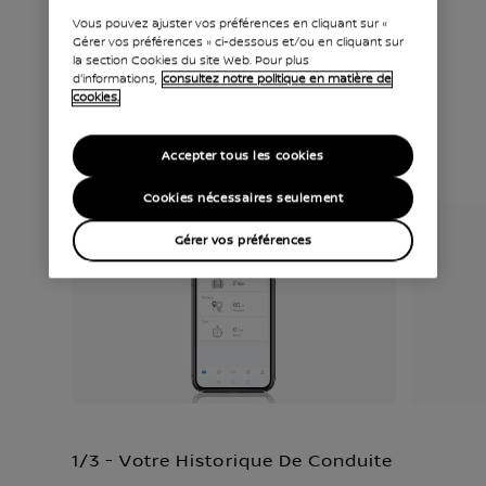
Vous pouvez ajuster vos préférences en cliquant sur «
Gérer vos préférences » ci-dessous et/ou en cliquant sur
la section Cookies du site Web. Pour plus
d'informations,
consultez notre politique en matière de
RESTEZ CONNECTÉ
cookies.
NissanConn
Accepter tous les cookies
ect Services
Cookies nécessaires seulement
Gérer vos préférences
1/3 - Votre Historique De Conduite