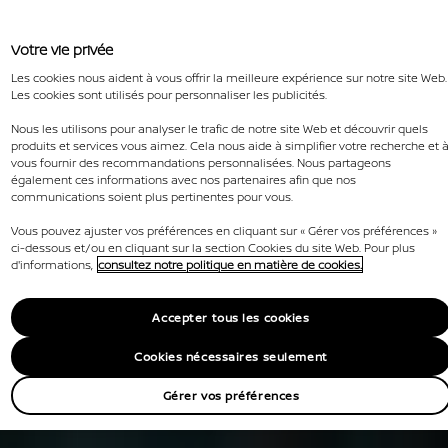
Votre vie privée
Les cookies nous aident à vous offrir la meilleure expérience sur notre site Web.
Les cookies sont utilisés pour personnaliser les publicités.
Nous les utilisons pour analyser le trafic de notre site Web et découvrir quels
produits et services vous aimez. Cela nous aide à simplifier votre recherche et 
vous fournir des recommandations personnalisées. Nous partageons
également ces informations avec nos partenaires afin que nos
communications soient plus pertinentes pour vous.
Vous pouvez ajuster vos préférences en cliquant sur « Gérer vos préférences »
ci-dessous et/ou en cliquant sur la section Cookies du site Web. Pour plus
d'informations,
consultez notre politique en matière de cookies.
Accepter tous les cookies
Cookies nécessaires seulement
Gérer vos préférences