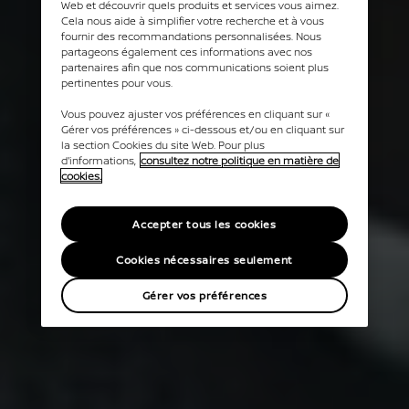
Web et découvrir quels produits et services vous aimez.
Cela nous aide à simplifier votre recherche et à vous
fournir des recommandations personnalisées. Nous
partageons également ces informations avec nos
partenaires afin que nos communications soient plus
pertinentes pour vous.
Vous pouvez ajuster vos préférences en cliquant sur «
Gérer vos préférences » ci-dessous et/ou en cliquant sur
la section Cookies du site Web. Pour plus
d'informations,
consultez notre politique en matière de
cookies.
Accepter tous les cookies
Cookies nécessaires seulement
Gérer vos préférences