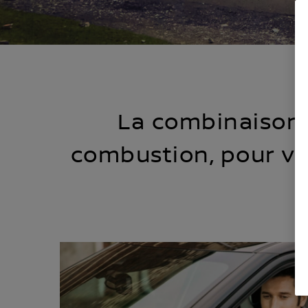
La combinaison 
combustion, pour vo