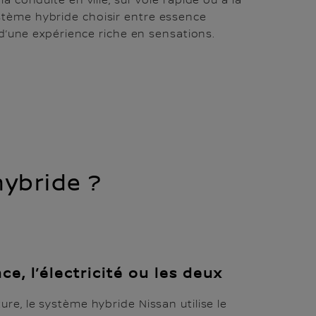
la conduite en ville, sur voie rapide ou à la
stème hybride choisir entre essence
ez d’une expérience riche en sensations.
ybride ?
nce, l’électricité ou les deux
ure, le système hybride Nissan utilise le