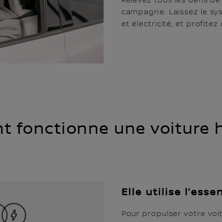
Relevez tous les défis de 
campagne. Laissez le sy
et électricité, et profit
 fonctionne une voiture h
Elle utilise l’esse
Pour propulser votre voit