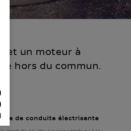
e et un moteur à
ence hors du commun.
ence de conduite électrisante