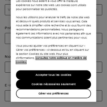
Les cookies nous aident à vous offrir la meilleure
expérience sur notre site Web. Les cookies sont utilisés
Ve
Veuillez sélectionner
pour personnaliser les publicités.
sé
Nous les utilisons pour analyser le trafic de notre site Web
vo
et découvrir quels produits et services vous aimez. Cela
ti
nous aide à simplifier votre recherche et à vous fournir des
Prénom
recommandations personnalisées. Nous partageons
également ces informations avec nos partenaires afin que
nos communications soient plus pertinentes pour vous.
Vous pouvez ajuster vos préférences en cliquant sur «
Gérer vos préférences » ci-dessous et/ou en cliquant sur
la section Cookies du site Web. Pour plus
Nom
d'informations,
consultez notre politique en matière de
cookies.
Accepter tous les cookies
Cookies nécessaires seulement
E-mail
Gérer vos préférences