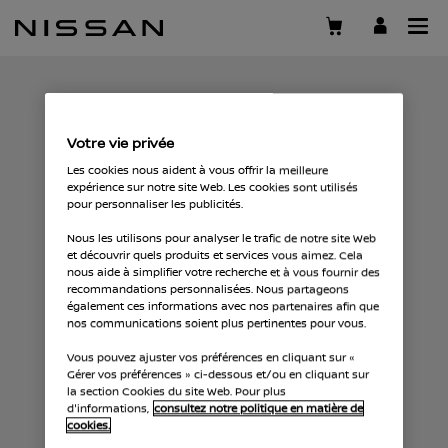
Passer
Cette route ne mène nulle part
au
contenu
principal
Votre vie privée
Les cookies nous aident à vous offrir la meilleure
expérience sur notre site Web. Les cookies sont utilisés
pour personnaliser les publicités.
Nous les utilisons pour analyser le trafic de notre site Web
et découvrir quels produits et services vous aimez. Cela
nous aide à simplifier votre recherche et à vous fournir des
recommandations personnalisées. Nous partageons
également ces informations avec nos partenaires afin que
nos communications soient plus pertinentes pour vous.
Vous pouvez ajuster vos préférences en cliquant sur «
Gérer vos préférences » ci-dessous et/ou en cliquant sur
la section Cookies du site Web. Pour plus
d'informations,
consultez notre politique en matière de
cookies.