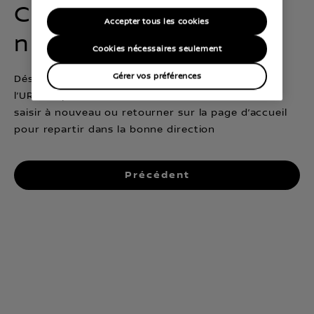
Cette route ne mène
Accepter tous les cookies
nulle part
Cookies nécessaires seulement
Gérer vos préférences
Désolé, ce lien ne mène plus à une page web, ou
l’URL n’a pas été correctement saisie. Veuillez la
saisir à nouveau ou retourner sur la page d’accueil
pour repartir dans la bonne direction
Précédent