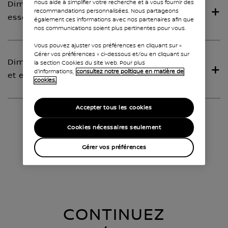
nous aide à simplifier votre recherche et à vous fournir des
Dimensions : L1 Fourgon électrique et
recommandations personnalisées. Nous partageons
essence
également ces informations avec nos partenaires afin que
nos communications soient plus pertinentes pour vous.
Vous pouvez ajuster vos préférences en cliquant sur «
Gérer vos préférences » ci-dessous et/ou en cliquant sur
Dimensions : L2 Fourgon électrique
la section Cookies du site Web. Pour plus
d'informations,
consultez notre politique en matière de
et essence
cookies.
Accepter tous les cookies
Cookies nécessaires seulement
Gérer vos préférences
CONTINUEZ