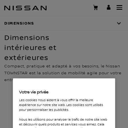
Passer
au
contenu
DIMENSIONS
DIMENSIONS, POIDS ET CHARGES
principal
Dimensions
intérieures et
extérieures
Compact, pratique et adapté à vos besoins, le Nissan
TOWNSTAR est la solution de mobilité agile pour votre
entreprise.
Votre vie privée
Les cookies nous aident à vous offrir la meilleure
expérience sur notre site Web. Les cookies sont utilisés
pour personnaliser les publicités.
Nous les utilisons pour analyser le trafic de notre site Web
et découvrir quels produits et services vous aimez. Cela