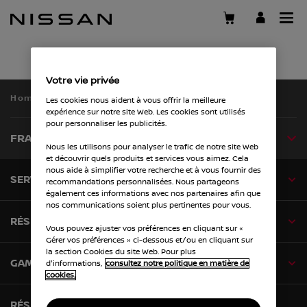
Passer
au
contenu
principal
Votre vie privée
Home
Business
Les cookies nous aident à vous offrir la meilleure
expérience sur notre site Web. Les cookies sont utilisés
pour personnaliser les publicités.
FRANÇAIS
Nous les utilisons pour analyser le trafic de notre site Web
et découvrir quels produits et services vous aimez. Cela
nous aide à simplifier votre recherche et à vous fournir des
SERVICE RELATION CLIENTS
recommandations personnalisées. Nous partageons
également ces informations avec nos partenaires afin que
nos communications soient plus pertinentes pour vous.
RÉSEAU
Vous pouvez ajuster vos préférences en cliquant sur «
Gérer vos préférences » ci-dessous et/ou en cliquant sur
la section Cookies du site Web. Pour plus
GAMME
d'informations,
consultez notre politique en matière de
cookies.
RÉSEAUX SOCIAUX NISSAN