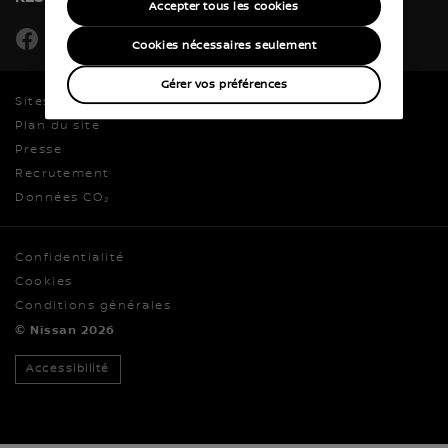
Accepter tous les cookies
facebook
youtube
twitter
instagram
Cookies nécessaires seulement
Gérer vos préférences
Sites mondiaux
Plan du site
Presse
Recrutement
Données CO₂
Confidentialité
Cookies
Conditions générales
© Nissan 2026
Accessibilité