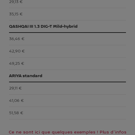
29,13 €
35,15 €
QASHQAI III 1.3 DIG-T Mild-hybrid
36,46 €
42,90 €
49,25 €
ARIYA standard
29,11 €
41,06 €
51,58 €
Ce ne sont ici que quelques exemples ! Plus d'infos