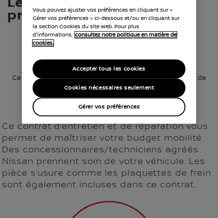
Le choix gagnant du
Vous pouvez ajuster vos préférences en cliquant sur «
professionnel
Gérer vos préférences » ci-dessous et/ou en cliquant sur
la section Cookies du site Web. Pour plus
d'informations,
consultez notre politique en matière de
cookies.
NISPRO
Accepter tous les cookies
Ce contrat “3-en-1” combine la sécurité d’une extension de
garantie avec la facilité d’un contrat d’entretien.
Cookies nécessaires seulement
Gérer vos préférences
Ce contrat d’entretien et de réparation vous
permet de maîtriser votre budget mobilité.
Des concessionnaires/techniciens agréés
Nissan prennent soin de votre véhicule. Les
pièce s’usure comme les plaquettes de frein
sont également incluses dans ce contrat.