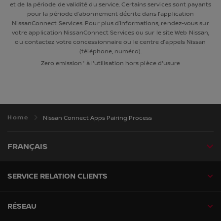
et de la période de validité du service. Certains services sont payants
pour la période d’abonnement décrite dans l’application
NissanConnect Services. Pour plus d’informations, rendez-vous sur
votre application NissanConnect Services ou sur le site Web Nissan,
ou contactez votre concessionnaire ou le centre d’appels Nissan
(téléphone, numéro).
Zero emission* à l'utilisation hors pièce d'usure
Home
Nissan Connect Apps Pairing Process
FRANÇAIS
SERVICE RELATION CLIENTS
RÉSEAU