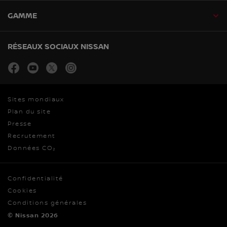
GAMME
RÉSEAUX SOCIAUX NISSAN
facebook
youtube
twitter
instagram
Sites mondiaux
Plan du site
Presse
Recrutement
Données CO₂
Confidentialité
Cookies
Conditions générales
© Nissan 2026