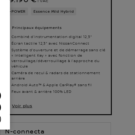
TVAc
e‑POWER
Essence Mild Hybrid
Principaux équipements
Combiné dʼinstrumentation digital 12,3"
Écran tactile 12,3" avec NissanConnect
Système d'ouverture et de démarrage sans clé
« Intelligent Key » avec fonction de
verrouillage/déverrouillage à l’approche du
véhicule
Caméra de recul & radars de stationnement
arrière
Android Auto™ & Apple CarPlay® sans fil
Feux avant & arrière 100% LED
Voir plus
N-connecta