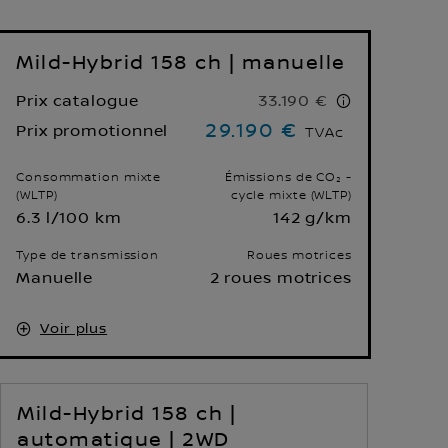
Mild-Hybrid 158 ch | manuelle
Prix catalogue
33.190 €
29.190 €
Prix promotionnel
TVAc
Consommation mixte
Émissions de CO₂ -
(WLTP)
cycle mixte (WLTP)
6.3 l/100 km
142 g/km
Type de transmission
Roues motrices
Manuelle
2 roues motrices
Voir plus
Mild-Hybrid 158 ch |
automatique | 2WD