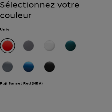
Sélectionnez votre
Boîte
2 roues motrices
automatique
couleur
Unie
Fuji Sunset Red (NBV)