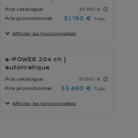
Prix catalogue
35.190 €
31.190 €
Prix promotionnel
TVAc
Afficher les fonctionnalités
Consommation mixte
Émissions de CO₂ -
(WLTP)
cycle mixte (WLTP)
6.2 l/100 km
140 g/km
e‑POWER 204 ch |
Type de transmission
Roues motrices
automatique
Boîte
2 roues motrices
automatique
Prix catalogue
37.690 €
33.690 €
Prix promotionnel
TVAc
Afficher les fonctionnalités
Consommation mixte
Émissions de CO₂ -
(WLTP)
cycle mixte (WLTP)
4.3 l/100 km
98 g/km
Type de transmission
Roues motrices